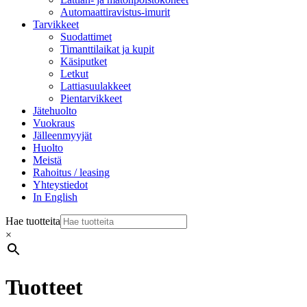
Automaattiravistus-imurit
Tarvikkeet
Suodattimet
Timanttilaikat ja kupit
Käsiputket
Letkut
Lattiasuulakkeet
Pientarvikkeet
Jätehuolto
Vuokraus
Jälleenmyyjät
Huolto
Meistä
Rahoitus / leasing
Yhteystiedot
In English
Hae tuotteita
×
Tuotteet