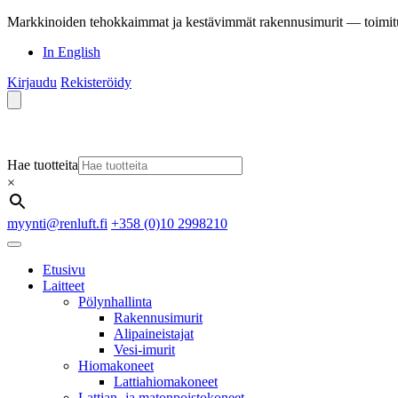
Markkinoiden tehokkaimmat ja kestävimmät rakennusimurit — toimit
In English
Kirjaudu
Rekisteröidy
Hae tuotteita
×
myynti@renluft.fi
+358 (0)10 2998210
Etusivu
Laitteet
Pölynhallinta
Rakennusimurit
Alipaineistajat
Vesi-imurit
Hiomakoneet
Lattiahiomakoneet
Lattian- ja matonpoistokoneet