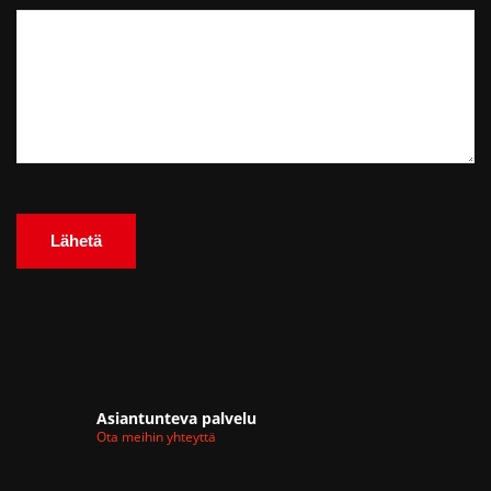
Asiantunteva palvelu
Ota meihin yhteyttä