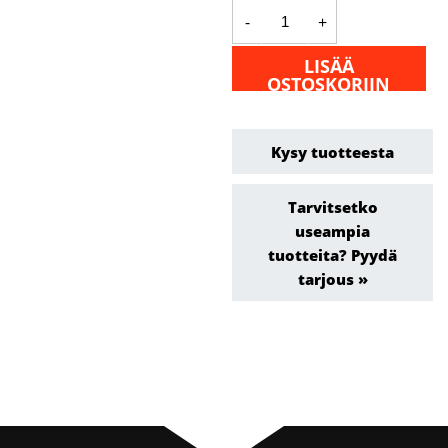
Esisuodatin
-
+
-
Pullman
Ermator
LISÄÄ
S36
OSTOSKORIIN
määrä
Kysy tuotteesta
Tarvitsetko
useampia
tuotteita? Pyydä
tarjous »