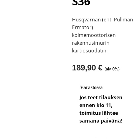
S36
Husqvarnan (ent. Pullman
Ermator)
kolmemoottorisen
rakennusimurin
kartiosuodatin.
189,90
€
(alv 0%)
Varastossa
Jos teet tilauksen
ennen klo 11,
toimitus lähtee
samana päivänä!