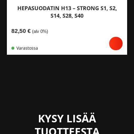
HEPASUODATIN H13 – STRONG S1, S2,
S14, S28, S40
82,50
€
(alv 0%)
Varastossa
KYSY LISÄÄ
TUOTTEESTA