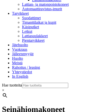
Lattian- ja matonpoistokoneet
Automaattiravistus-imurit
Tarvikkeet
Suodattimet
Timanttilaikat ja kupit
Käsiputket
Letkut
Lattiasuulakkeet
Pientarvikkeet
Jätehuolto
Vuokraus
Jälleenmyyjät
Huolto
Meistä
Rahoitus / leasing
Yhteystiedot
In English
Hae tuotteita
×
Seinähiomakoneet