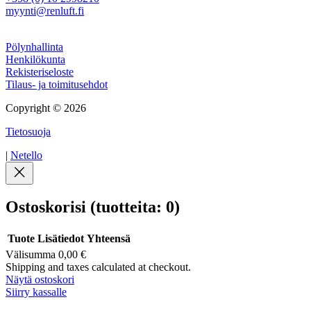
myynti@renluft.fi
Muuta
Pölynhallinta
Henkilökunta
Rekisteriseloste
Tilaus- ja toimitusehdot
Copyright © 2026
Tietosuoja
|
Netello
Ostoskorisi
(tuotteita: 0)
Tuote
Lisätiedot
Yhteensä
Välisumma
0,00 €
Tuotteet
Shipping and taxes calculated at checkout.
Näytä ostoskori
ostoskorissa
Siirry kassalle