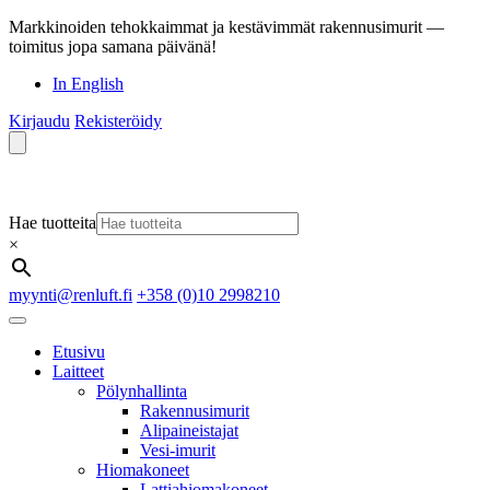
Markkinoiden tehokkaimmat ja kestävimmät rakennusimurit —
toimitus jopa samana päivänä!
In English
Kirjaudu
Rekisteröidy
Hae tuotteita
×
myynti@renluft.fi
+358 (0)10 2998210
Etusivu
Laitteet
Pölynhallinta
Rakennusimurit
Alipaineistajat
Vesi-imurit
Hiomakoneet
Lattiahiomakoneet