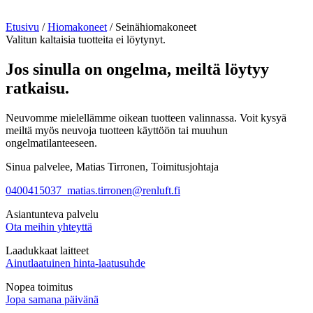
Etusivu
/
Hiomakoneet
/ Seinähiomakoneet
Valitun kaltaisia tuotteita ei löytynyt.
Jos sinulla on ongelma, meiltä löytyy
ratkaisu.
Neuvomme mielellämme oikean tuotteen valinnassa. Voit kysyä
meiltä myös neuvoja tuotteen käyttöön tai muuhun
ongelmatilanteeseen.
Sinua palvelee, Matias Tirronen, Toimitusjohtaja
0400415037
matias.tirronen@renluft.fi
Asiantunteva palvelu
Ota meihin yhteyttä
Laadukkaat laitteet
Ainutlaatuinen hinta-laatusuhde
Nopea toimitus
Jopa samana päivänä