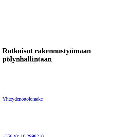
Ratkaisut rakennustyömaan
pölynhallintaan
Meiltä löydät laitteet tehokkaaseen ja vaativaan pölynhallintaan.
Ongelmanratkaisu ja kokonaisvaltainen projektinhallinta ovat
vahvuuksiamme — ota yhteyttä ja kysy lisää tuotteistamme tai
palveluistamme.
Yhteydenottolomake
Ren Luft Oy
Rajamaankaari 16 A
02970 Espoo
Myynti
+358 (0) 10 2998210