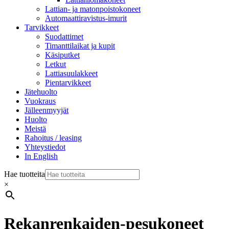
Lattian- ja matonpoistokoneet
Automaattiravistus-imurit
Tarvikkeet
Suodattimet
Timanttilaikat ja kupit
Käsiputket
Letkut
Lattiasuulakkeet
Pientarvikkeet
Jätehuolto
Vuokraus
Jälleenmyyjät
Huolto
Meistä
Rahoitus / leasing
Yhteystiedot
In English
Hae tuotteita
×
Rekanrenkaiden-pesukoneet