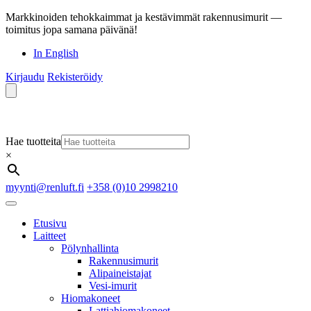
Markkinoiden tehokkaimmat ja kestävimmät rakennusimurit —
toimitus jopa samana päivänä!
In English
Kirjaudu
Rekisteröidy
Hae tuotteita
×
myynti@renluft.fi
+358 (0)10 2998210
Etusivu
Laitteet
Pölynhallinta
Rakennusimurit
Alipaineistajat
Vesi-imurit
Hiomakoneet
Lattiahiomakoneet