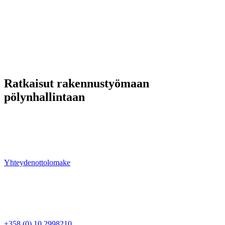
Ratkaisut rakennustyömaan
pölynhallintaan
Meiltä löydät laitteet tehokkaaseen ja vaativaan pölynhallintaan.
Ongelmanratkaisu ja kokonaisvaltainen projektinhallinta ovat
vahvuuksiamme — ota yhteyttä ja kysy lisää tuotteistamme tai
palveluistamme.
Yhteydenottolomake
Ren Luft Oy
Rajamaankaari 16 A
02970 Espoo
Myynti
+358 (0) 10 2998210