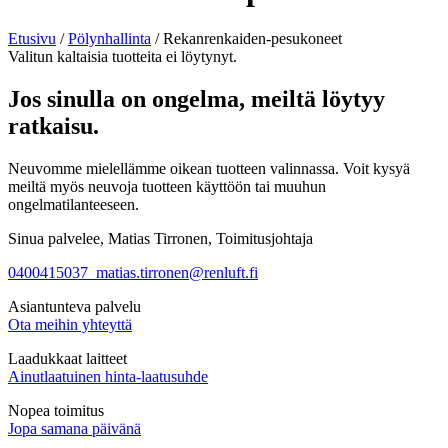
Etusivu
/
Pölynhallinta
/ Rekanrenkaiden-pesukoneet
Valitun kaltaisia tuotteita ei löytynyt.
Jos sinulla on ongelma, meiltä löytyy
ratkaisu.
Neuvomme mielellämme oikean tuotteen valinnassa. Voit kysyä
meiltä myös neuvoja tuotteen käyttöön tai muuhun
ongelmatilanteeseen.
Sinua palvelee, Matias Tirronen, Toimitusjohtaja
0400415037
matias.tirronen@renluft.fi
Asiantunteva palvelu
Ota meihin yhteyttä
Laadukkaat laitteet
Ainutlaatuinen hinta-laatusuhde
Nopea toimitus
Jopa samana päivänä