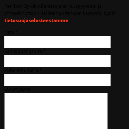
Ren Luft Oy käyttää tietoja tarjouspyynnön ja
yhteydenottoon. Lisätietoja tietojen käytöstä löydät
tietosuojaselosteestamme
.
Nimi *
Sähköpostiosoite *
Puhelinnumero *
Kysymyksesi