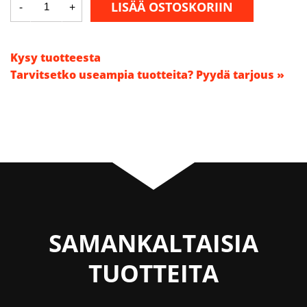
LISÄÄ OSTOSKORIIN
-
+
-
Pullman
Ermator
A600/10kpl
määrä
Kysy tuotteesta
Tarvitsetko useampia tuotteita? Pyydä tarjous »
SAMANKALTAISIA
TUOTTEITA