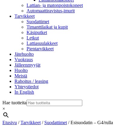
Lattian- ja matonpoistokoneet
Automaattiravistus-imurit
Tarvikkeet
Suodattimet
Timanttilaikat ja kupit
Käsiputket
Letkut
Lattiasuulakkeet
Pientarvikkeet
Jätehuolto
Vuokraus
Jälleenmyyjät
Huolto
Meistä
Rahoitus / leasing
Yhteystiedot
In English
Hae tuotteita
×
Etusivu
/
Tarvikkeet
/
Suodattimet
/ Esisuodatin – G4/rulla