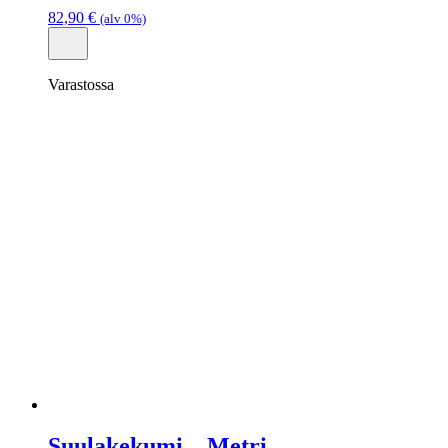
82,90
€
(alv 0%)
Varastossa
Suulakekumi – Metri