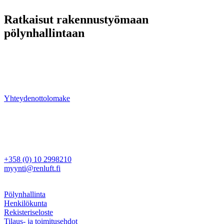
Ratkaisut rakennustyömaan
pölynhallintaan
Meiltä löydät laitteet tehokkaaseen ja vaativaan pölynhallintaan.
Ongelmanratkaisu ja kokonaisvaltainen projektinhallinta ovat
vahvuuksiamme — ota yhteyttä ja kysy lisää tuotteistamme tai
palveluistamme.
Yhteydenottolomake
Ren Luft Oy
Rajamaankaari 16 A
02970 Espoo
Myynti
+358 (0) 10 2998210
myynti@renluft.fi
Muuta
Pölynhallinta
Henkilökunta
Rekisteriseloste
Tilaus- ja toimitusehdot