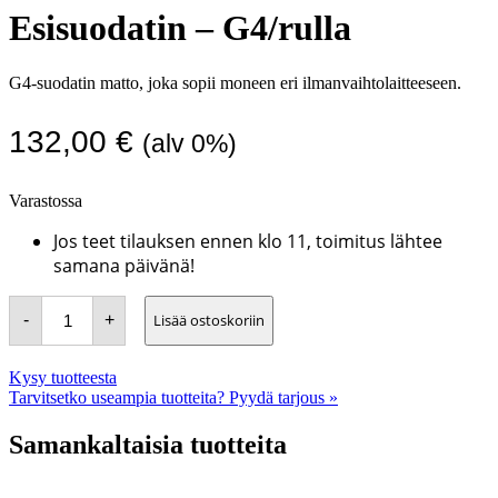
Esisuodatin – G4/rulla
G4-suodatin matto, joka sopii moneen eri ilmanvaihtolaitteeseen.
132,00
€
(alv 0%)
Varastossa
Jos teet tilauksen ennen klo 11, toimitus lähtee
samana päivänä!
Esisuodatin
Lisää ostoskoriin
-
+
-
G4/rulla
määrä
Kysy tuotteesta
Tarvitsetko useampia tuotteita? Pyydä tarjous »
Samankaltaisia tuotteita