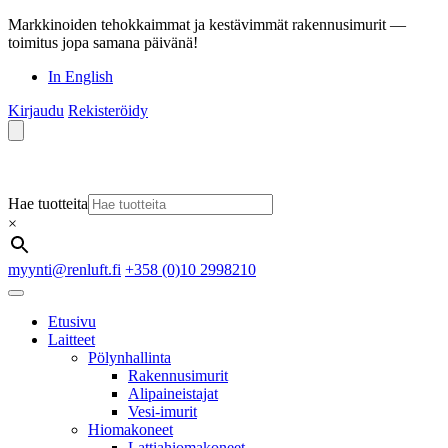
Markkinoiden tehokkaimmat ja kestävimmät rakennusimurit —
toimitus jopa samana päivänä!
In English
Kirjaudu
Rekisteröidy
Hae tuotteita
×
myynti@renluft.fi
+358 (0)10 2998210
Etusivu
Laitteet
Pölynhallinta
Rakennusimurit
Alipaineistajat
Vesi-imurit
Hiomakoneet
Lattiahiomakoneet