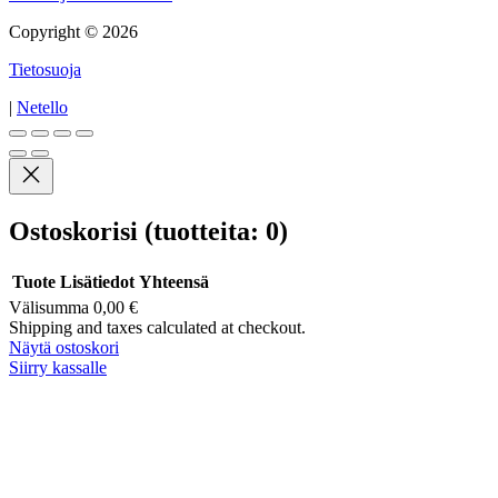
Copyright © 2026
Tietosuoja
|
Netello
Ostoskorisi
(tuotteita: 0)
Tuote
Lisätiedot
Yhteensä
Välisumma
0,00 €
Tuotteet
Shipping and taxes calculated at checkout.
Näytä ostoskori
ostoskorissa
Siirry kassalle