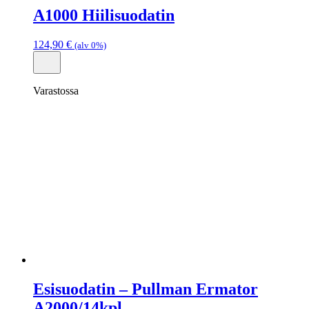
A1000 Hiilisuodatin
124,90
€
(alv 0%)
Varastossa
Esisuodatin – Pullman Ermator
A2000/14kpl