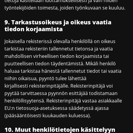
tietoja käsitellään luottamuksellisesti ja vain niiden
työntekijöiden toimesta, joiden työnkuvaan se kuuluu.
9. Tarkastusoikeus ja oikeus vaatia
tiedon korjaamista
Jokaisella rekisterissä olevalla henkilöllä on oikeus
tarkistaa rekisteriin tallennetut tietonsa ja vaatia
mahdollisen virheellisen tiedon korjaamista tai
puutteellisen tiedon täydentämistä. Mikäli henkilö
haluaa tarkistaa hänestä tallennetut tiedot tai vaatia
niihin oikaisua, pyyntö tulee lähettää
kirjallisesti rekisterinpitäjälle. Rekisterinpitäjä voi
pyytää tarvittaessa pyynnön esittäjää todistamaan
henkilöllisyytensä. Rekisterinpitäjä vastaa asiakkaalle
EU:n tietosuoja-asetuksessa säädetyssä ajassa
(pääsääntöisesti kuukauden kuluessa).
10. Muut henkilötietojen käsittelyyn