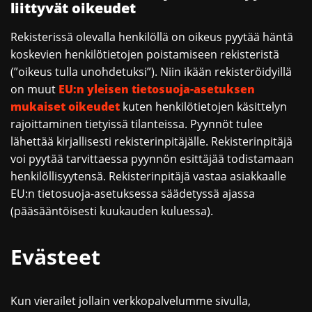
liittyvät oikeudet
Rekisterissä olevalla henkilöllä on oikeus pyytää häntä
koskevien henkilötietojen poistamiseen rekisteristä
(”oikeus tulla unohdetuksi”). Niin ikään rekisteröidyillä
on muut
EU:n yleisen tietosuoja-asetuksen
mukaiset oikeudet
kuten henkilötietojen käsittelyn
rajoittaminen tietyissä tilanteissa. Pyynnöt tulee
lähettää kirjallisesti rekisterinpitäjälle. Rekisterinpitäjä
voi pyytää tarvittaessa pyynnön esittäjää todistamaan
henkilöllisyytensä. Rekisterinpitäjä vastaa asiakkaalle
EU:n tietosuoja-asetuksessa säädetyssä ajassa
(pääsääntöisesti kuukauden kuluessa).
Evästeet
Kun vierailet jollain verkkopalvelumme sivulla,