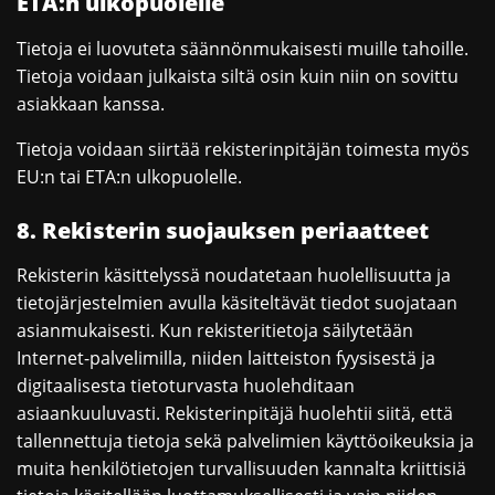
ETA:n ulkopuolelle
Tietoja ei luovuteta säännönmukaisesti muille tahoille.
Tietoja voidaan julkaista siltä osin kuin niin on sovittu
asiakkaan kanssa.
Tietoja voidaan siirtää rekisterinpitäjän toimesta myös
EU:n tai ETA:n ulkopuolelle.
8. Rekisterin suojauksen periaatteet
Rekisterin käsittelyssä noudatetaan huolellisuutta ja
tietojärjestelmien avulla käsiteltävät tiedot suojataan
asianmukaisesti. Kun rekisteritietoja säilytetään
Internet-palvelimilla, niiden laitteiston fyysisestä ja
digitaalisesta tietoturvasta huolehditaan
asiaankuuluvasti. Rekisterinpitäjä huolehtii siitä, että
tallennettuja tietoja sekä palvelimien käyttöoikeuksia ja
muita henkilötietojen turvallisuuden kannalta kriittisiä