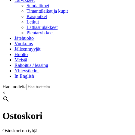
Tarvikkeet
Suodattimet
Timanttilaikat ja kupit
Käsiputket
Letkut
Lattiasuulakkeet
Pientarvikkeet
Jätehuolto
Vuokraus
Jälleenmyyjät
Huolto
Meistä
Rahoitus / leasing
Yhteystiedot
In English
Hae tuotteita
×
Ostoskori
Ostoskori on tyhjä.