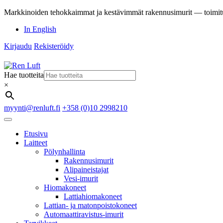
Markkinoiden tehokkaimmat ja kestävimmät rakennusimurit — toimit
In English
Kirjaudu
Rekisteröidy
Hae tuotteita
×
myynti@renluft.fi
+358 (0)10 2998210
Etusivu
Laitteet
Pölynhallinta
Rakennusimurit
Alipaineistajat
Vesi-imurit
Hiomakoneet
Lattiahiomakoneet
Lattian- ja matonpoistokoneet
Automaattiravistus-imurit