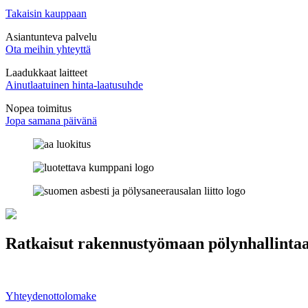
Takaisin kauppaan
Asiantunteva palvelu
Ota meihin yhteyttä
Laadukkaat laitteet
Ainutlaatuinen hinta-laatusuhde
Nopea toimitus
Jopa samana päivänä
Ratkaisut rakennustyömaan pölynhallinta
Meiltä löydät laitteet tehokkaaseen ja vaativaan pölynhallintaan. Ong
Yhteydenottolomake