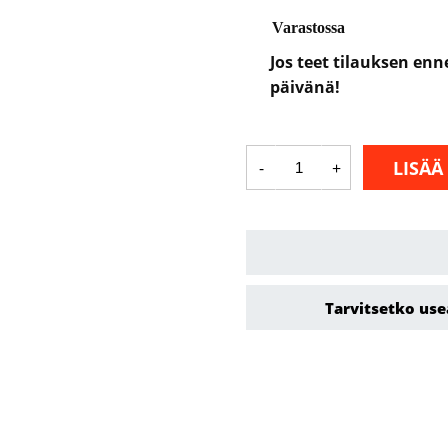
Varastossa
Jos teet tilauksen en
päivänä!
W70P
LISÄÄ
-
+
Poistoluukku
määrä
Tarvitsetko use