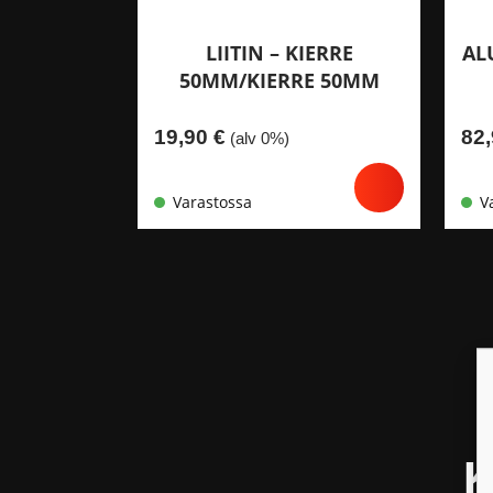
LIITIN – KIERRE
AL
50MM/KIERRE 50MM
19,90
€
82
(alv 0%)
Varastossa
V
K