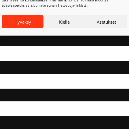
tukemiseen ja kohdentaaksemme markkinointia. Voit aina muuttaa
evästeasetuksiasi sivun alareunan Tietosuoja-linkistä.
a tarjouspyynnön ja yhteydenottoon. Lisätietoja tietojen käyt
Hyväksy
Kiellä
Asetukset
mme
.