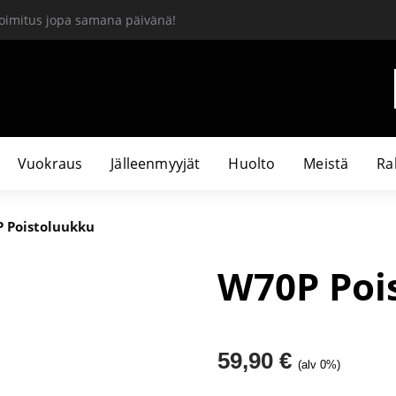
oimitus jopa samana päivänä!
Vuokraus
Jälleenmyyjät
Huolto
Meistä
Ra
 Poistoluukku
W70P Poi
59,90
€
(alv 0%)