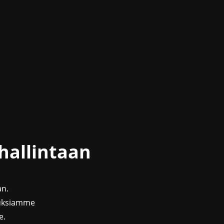
hallintaan
an.
uuksiamme
e.