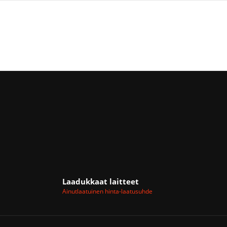
Laadukkaat laitteet
Ainutlaatuinen hinta-laatusuhde