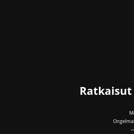
Ratkaisut
Me
Ongelman
—