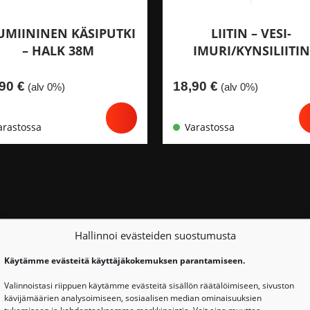
UMIININEN KÄSIPUTKI
LIITIN – VESI-
– HALK 38M
IMURI/KYNSILIITIN
,90
€
18,90
€
(alv 0%)
(alv 0%)
arastossa
Varastossa
Hallinnoi evästeiden suostumusta
Käytämme evästeitä käyttäjäkokemuksen parantamiseen.
Valinnoistasi riippuen käytämme evästeitä sisällön räätälöimiseen, sivuston
YSY LISÄÄ TUOTTEES
kävijämäärien analysoimiseen, sosiaalisen median ominaisuuksien