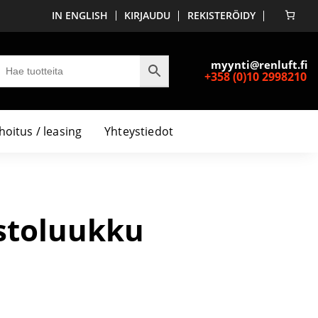
IN ENGLISH
KIRJAUDU
REKISTERÖIDY
myynti@renluft.fi
+358 (0)10 2998210
hoitus / leasing
Yhteystiedot
stoluukku