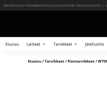
Markkinoiden tehokkaimmat ja kestävimmät rakennusimurit — t
Etusivu
Laitteet
Tarvikkeet
Jätehuolto
Etusivu
/
Tarvikkeet
/
Pientarvikkeet
/ W70P