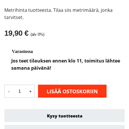
Metrihinta tuotteesta. Tilaa siis metrimäärä, jonka
tarvitset.
19,90
€
(alv 0%)
Varastossa
Jos teet tilauksen ennen klo 11, toimitus lähtee
samana päivänä!
Letku
LISÄÄ OSTOSKORIIN
-
+
50mm
antistaattinen/metri
määrä
Kysy tuotteesta