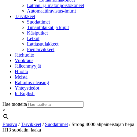
Lattian- ja matonpoistokoneet
Automaattiravistus-imurit
Tarvikkeet
Suodattimet
Timanttilaikat ja kupit
Käsiputket
Letkut
Lattiasuulakkeet
Pientarvikkeet
Jätehuolto
Vuokraus
Jälleenmyyjät
Huolto
Meistä
Rahoitus / leasing
Yhteystiedot
In English
Hae tuotteita
×
Etusivu
/
Tarvikkeet
/
Suodattimet
/ Strong 4000 alipaineistajan hepa
H13 suodatin, laaka