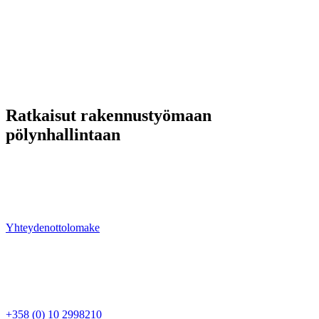
Ratkaisut rakennustyömaan
pölynhallintaan
Meiltä löydät laitteet tehokkaaseen ja vaativaan pölynhallintaan.
Ongelmanratkaisu ja kokonaisvaltainen projektinhallinta ovat
vahvuuksiamme — ota yhteyttä ja kysy lisää tuotteistamme tai
palveluistamme.
Yhteydenottolomake
Ren Luft Oy
Rajamaankaari 16 A
02970 Espoo
Myynti
+358 (0) 10 2998210