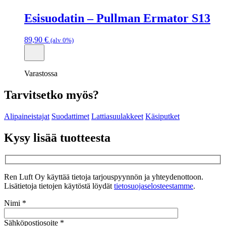
Esisuodatin – Pullman Ermator S13
89,90
€
(alv 0%)
Varastossa
Tarvitsetko myös?
Alipaineistajat
Suodattimet
Lattiasuulakkeet
Käsiputket
Kysy lisää tuotteesta
Ren Luft Oy käyttää tietoja tarjouspyynnön ja yhteydenottoon.
Lisätietoja tietojen käytöstä löydät
tietosuojaselosteestamme
.
Nimi *
Sähköpostiosoite *