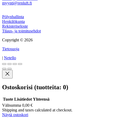
myynti@renluft.fi
Muuta
Pölynhallinta
Henkilökunta
Rekisteriseloste
Tilaus- ja toimitusehdot
Copyright © 2026
Tietosuoja
|
Netello
Ostoskorisi
(tuotteita: 0)
Tuote
Lisätiedot
Yhteensä
Välisumma
0,00 €
Tuotteet
Shipping and taxes calculated at checkout.
Näytä ostoskori
ostoskorissa