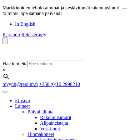
Markkinoiden tehokkaimmat ja kestävimmät rakennusimurit —
toimitus jopa samana päivänä!
In English
Kirjaudu
Rekisteröidy
Hae tuotteita
×
myynti@renluft.fi
+358 (0)10 2998210
Etusivu
Laitteet
Pölynhallinta
Rakennusimurit
Alipaineistajat
Vesi-imurit
Hiomakoneet
Lattiahiomakoneet