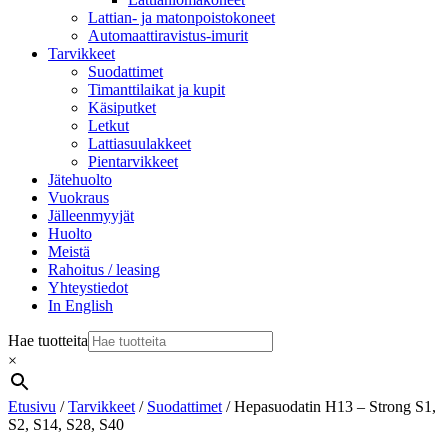
Lattian- ja matonpoistokoneet
Automaattiravistus-imurit
Tarvikkeet
Suodattimet
Timanttilaikat ja kupit
Käsiputket
Letkut
Lattiasuulakkeet
Pientarvikkeet
Jätehuolto
Vuokraus
Jälleenmyyjät
Huolto
Meistä
Rahoitus / leasing
Yhteystiedot
In English
Hae tuotteita
×
Etusivu
/
Tarvikkeet
/
Suodattimet
/ Hepasuodatin H13 – Strong S1,
S2, S14, S28, S40