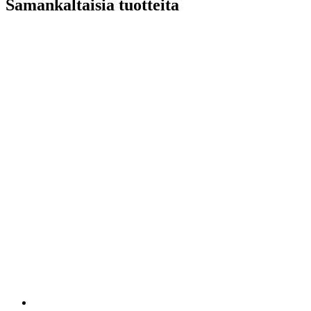
Samankaltaisia tuotteita
S40
määrä