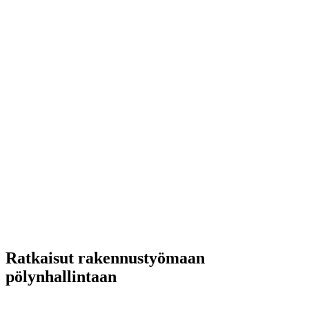
Ratkaisut rakennustyömaan
pölynhallintaan
Meiltä löydät laitteet tehokkaaseen ja vaativaan pölynhallintaan.