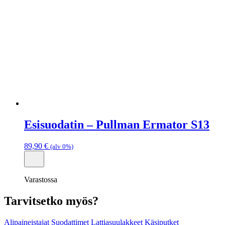
Esisuodatin – Pullman Ermator S13
89,90
€
(alv 0%)
Varastossa
Tarvitsetko myös?
Alipaineistajat
Suodattimet
Lattiasuulakkeet
Käsiputket