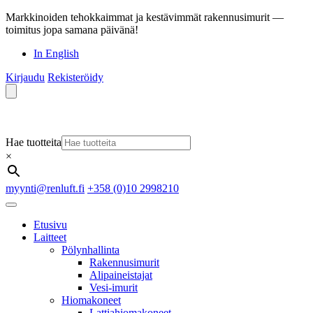
Markkinoiden tehokkaimmat ja kestävimmät rakennusimurit —
toimitus jopa samana päivänä!
In English
Kirjaudu
Rekisteröidy
Hae tuotteita
×
myynti@renluft.fi
+358 (0)10 2998210
Etusivu
Laitteet
Pölynhallinta
Rakennusimurit
Alipaineistajat
Vesi-imurit
Hiomakoneet
Lattiahiomakoneet