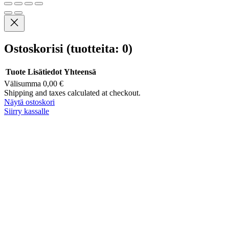
Ostoskorisi
(tuotteita: 0)
Tuote
Lisätiedot
Yhteensä
Välisumma
0,00 €
Tuotteet
Shipping and taxes calculated at checkout.
Näytä ostoskori
ostoskorissa
Siirry kassalle