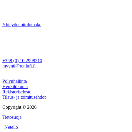
Ongelmanratkaisu ja kokonaisvaltainen projektinhallinta ovat
vahvuuksiamme — ota yhteyttä ja kysy lisää tuotteistamme tai
palveluistamme.
Yhteydenottolomake
Ren Luft Oy
Rajamaankaari 16 A
02970 Espoo
Myynti
+358 (0) 10 2998210
myynti@renluft.fi
Muuta
Pölynhallinta
Henkilökunta
Rekisteriseloste
Tilaus- ja toimitusehdot
Copyright © 2026
Tietosuoja
|
Netello