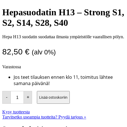
Hepasuodatin H13 – Strong S1,
S2, S14, S28, S40
Hepa H13 suodatin suodattaa ilmasta ympäristölle vaarallisen pölyn.
82,50
€
(alv 0%)
Varastossa
Jos teet tilauksen ennen klo 11, toimitus lähtee
samana päivänä!
Hepasuodatin
Lisää ostoskoriin
-
+
H13
-
Strong
S1,
Kysy tuotteesta
S2,
Tarvitsetko useampia tuotteita? Pyydä tarjous »
S14,
S28,