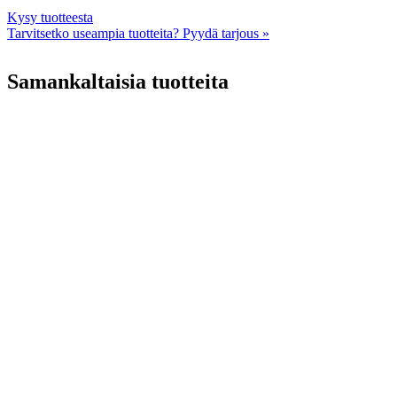
Ermator
A2000
Kysy tuotteesta
määrä
Tarvitsetko useampia tuotteita? Pyydä tarjous »
Samankaltaisia tuotteita