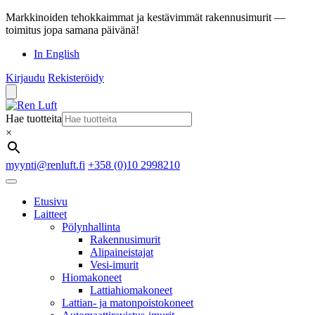
Markkinoiden tehokkaimmat ja kestävimmät rakennusimurit —
toimitus jopa samana päivänä!
In English
Kirjaudu
Rekisteröidy
Hae tuotteita
×
myynti@renluft.fi
+358 (0)10 2998210
Etusivu
Laitteet
Pölynhallinta
Rakennusimurit
Alipaineistajat
Vesi-imurit
Hiomakoneet
Lattiahiomakoneet
Lattian- ja matonpoistokoneet