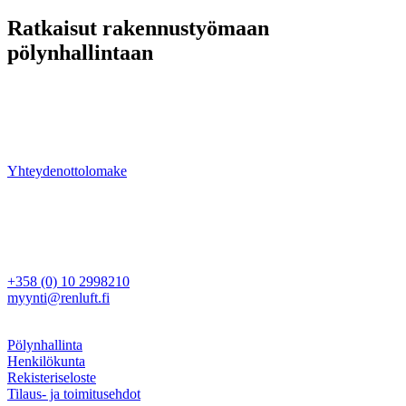
Ratkaisut rakennustyömaan
pölynhallintaan
Meiltä löydät laitteet tehokkaaseen ja vaativaan pölynhallintaan.
Ongelmanratkaisu ja kokonaisvaltainen projektinhallinta ovat
vahvuuksiamme — ota yhteyttä ja kysy lisää tuotteistamme tai
palveluistamme.
Yhteydenottolomake
Ren Luft Oy
Rajamaankaari 16 A
02970 Espoo
Myynti
+358 (0) 10 2998210
myynti@renluft.fi
Muuta
Pölynhallinta
Henkilökunta
Rekisteriseloste
Tilaus- ja toimitusehdot