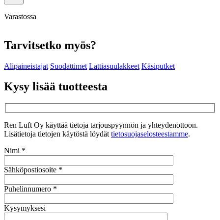
Varastossa
Tarvitsetko myös?
Alipaineistajat
Suodattimet
Lattiasuulakkeet
Käsiputket
Kysy lisää tuotteesta
Ren Luft Oy käyttää tietoja tarjouspyynnön ja yhteydenottoon.
Lisätietoja tietojen käytöstä löydät
tietosuojaselosteestamme
.
Nimi *
Sähköpostiosoite *
Puhelinnumero *
Kysymyksesi