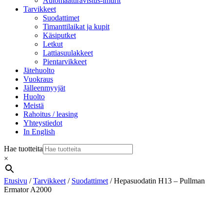
Automaattiravistus-imurit
Tarvikkeet
Suodattimet
Timanttilaikat ja kupit
Käsiputket
Letkut
Lattiasuulakkeet
Pientarvikkeet
Jätehuolto
Vuokraus
Jälleenmyyjät
Huolto
Meistä
Rahoitus / leasing
Yhteystiedot
In English
Hae tuotteita
×
Etusivu
/
Tarvikkeet
/
Suodattimet
/ Hepasuodatin H13 – Pullman
Ermator A2000