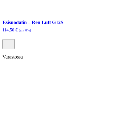
Esisuodatin – Ren Luft G12S
114,50
€
(alv 0%)
Varastossa