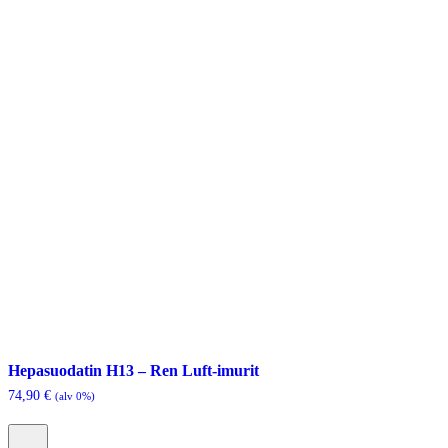
Hepasuodatin H13 – Ren Luft-imurit
74,90
€
(alv 0%)