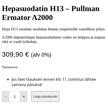
Hepasuodatin H13 – Pullman
Ermator A2000
Hepa H13 suodatin suodattaa ilmasta ympäristölle vaarallisen pölyn.
A2000 alipaineistajan hepasuodattimen vaihto on helppoa ja nopeaa
eikä se vaadi työkaluja.
309,90
€
(alv 0%)
Varastossa
Jos teet tilauksen ennen klo 11, toimitus lähtee
samana päivänä!
Hepasuodatin
Lisää ostoskoriin
-
+
H13
-
Pullman