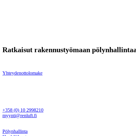
Ratkaisut rakennustyömaan pölynhallinta
Meiltä löydät laitteet tehokkaaseen ja vaativaan pölynhallintaan. Ong
Yhteydenottolomake
Ren Luft Oy
Rajamaankaari 16 A
02970 Espoo
Myynti
+358 (0) 10 2998210
myynti@renluft.fi
Muuta
Pölynhallinta