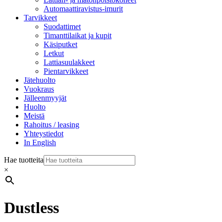
Automaattiravistus-imurit
Tarvikkeet
Suodattimet
Timanttilaikat ja kupit
Käsiputket
Letkut
Lattiasuulakkeet
Pientarvikkeet
Jätehuolto
Vuokraus
Jälleenmyyjät
Huolto
Meistä
Rahoitus / leasing
Yhteystiedot
In English
Hae tuotteita
×
Dustless