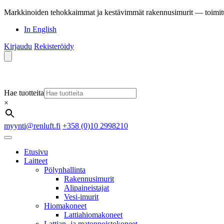
Markkinoiden tehokkaimmat ja kestävimmät rakennusimurit — toimit
In English
Kirjaudu
Rekisteröidy
Hae tuotteita
×
myynti@renluft.fi
+358 (0)10 2998210
Etusivu
Laitteet
Pölynhallinta
Rakennusimurit
Alipaineistajat
Vesi-imurit
Hiomakoneet
Lattiahiomakoneet
Lattian- ja matonpoistokoneet