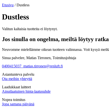
Etusivu
/ Dustless
Dustless
Valitun kaltaisia tuotteita ei löytynyt.
Jos sinulla on ongelma, meiltä löytyy ratka
Neuvomme mielellämme oikean tuotteen valinnassa. Voit kysyä meiltä
Sinua palvelee, Matias Tirronen, Toimitusjohtaja
0400415037
matias.tirronen@renluft.fi
Asiantunteva palvelu
Ota meihin yhteyttä
Laadukkaat laitteet
Ainutlaatuinen hinta-laatusuhde
Nopea toimitus
Jopa samana päivänä