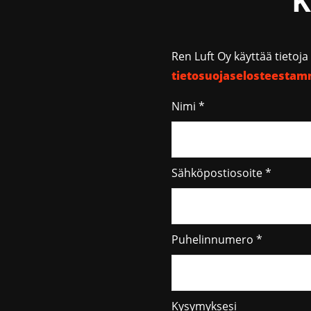
K
Ren Luft Oy käyttää tietoj
tietosuojaselosteesta
Nimi *
Sähköpostiosoite *
Puhelinnumero *
Kysymyksesi