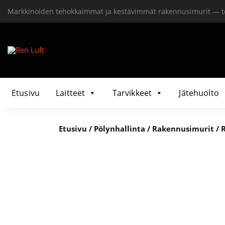
Markkinoiden tehokkaimmat ja kestävimmät rakennusimurit — t
Etusivu
Laitteet
Tarvikkeet
Jätehuolto
Etusivu
/
Pölynhallinta
/
Rakennusimurit
/ 