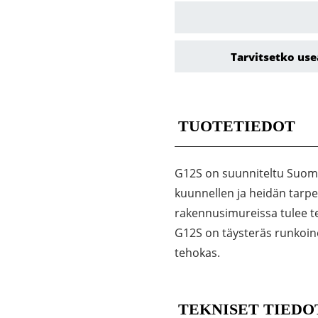
Tarvitsetko use
TUOTETIEDOT
G12S on suunniteltu Suome
kuunnellen ja heidän tarp
rakennusimureissa tulee te
G12S on täysteräs runkoinen,
tehokas.
TEKNISET TIEDO