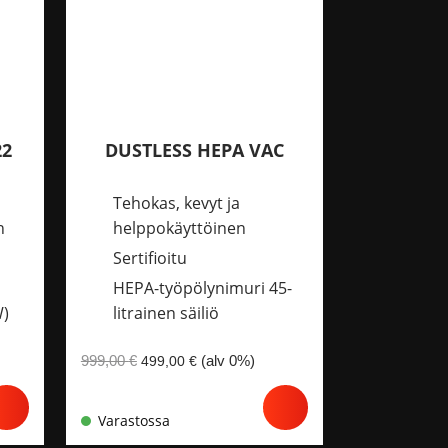
22
DUSTLESS HEPA VAC
Tehokas, kevyt ja
n
helppokäyttöinen
Sertifioitu
HEPA-työpölynimuri 45-
W)
litrainen säiliö
Alkuperäinen
Nykyinen
999,00
€
(alv 0%)
499,00
€
hinta
hinta
oli:
on:
999,00 €.
499,00 €.
Varastossa