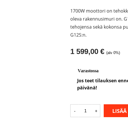
1700W moottori on tehokka
oleva rakennusimuri on. G
tehojensa sekä kokonsa puo
G12S:n.
1 599,00
€
(alv 0%)
Varastossa
Jos teet tilauksen en
päivänä!
Rakennusimuri
LISÄÄ
-
+
G12S
määrä