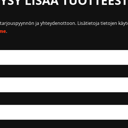
YSY LISÄÄ TUOTTEES
a tarjouspyynnön ja yhteydenottoon. Lisätietoja tietojen käyt
mme
.