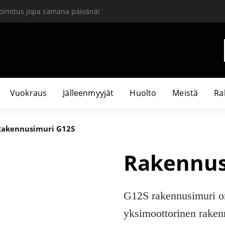
oimitus jopa samana päivänä!
Vuokraus
Jälleenmyyjät
Huolto
Meistä
Ra
Rakennusimuri G12S
Rakennus
G12S rakennusimuri o
yksimoottorinen raken