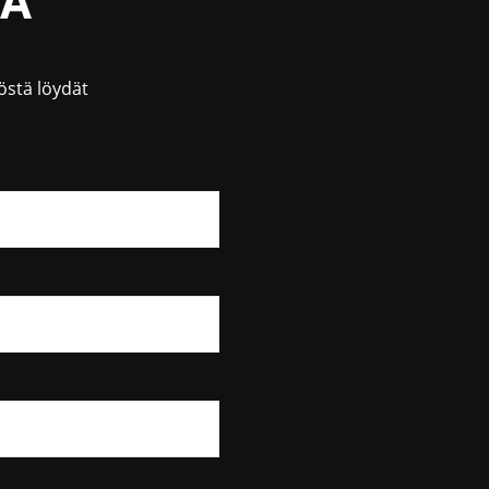
TA
östä löydät