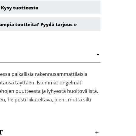
Kysy tuotteesta
ampia tuotteita? Pyydä tarjous »
-
ssa paikallisia rakennusammattilaisia
eitansa täyttäen. Isoimmat ongelmat
hojen puutteesta ja lyhyestä huoltovälistä.
 helposti liikuteltava, pieni, mutta silti
T
+