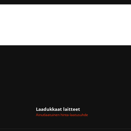
Laadukkaat laitteet
Ainutlaatuinen hinta-laatusuhde