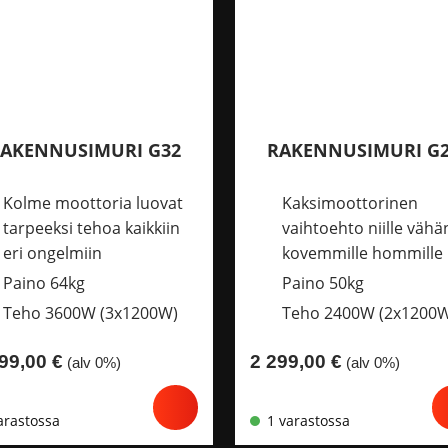
AKENNUSIMURI G32
RAKENNUSIMURI G
Kolme moottoria luovat
Kaksimoottorinen
tarpeeksi tehoa kaikkiin
vaihtoehto niille vähä
eri ongelmiin
kovemmille hommille
Paino 64kg
Paino 50kg
Teho 3600W (3x1200W)
Teho 2400W (2x1200
299,00
€
2 299,00
€
(alv 0%)
(alv 0%)
arastossa
1 varastossa