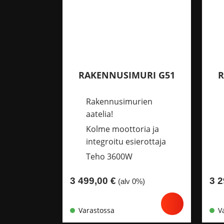
RAKENNUSIMURI G51
R
Rakennusimurien
aatelia!
Kolme moottoria ja
integroitu esierottaja
Teho 3600W
3 499,00
€
3 
(alv 0%)
Varastossa
V