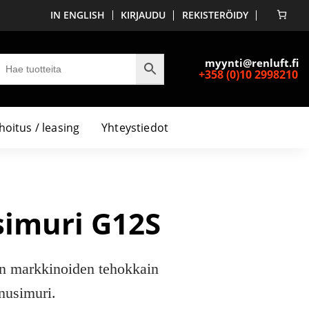
IN ENGLISH
KIRJAUDU
REKISTERÖIDY
myynti@renluft.fi
+358 (0)10 2998210
hoitus / leasing
Yhteystiedot
imuri G12S
n markkinoiden tehokkain
nusimuri.