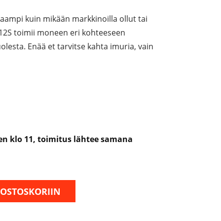
ampi kuin mikään markkinoilla ollut tai
12S toimii moneen eri kohteeseen
lesta. Enää et tarvitse kahta imuria, vain
nen klo 11, toimitus lähtee samana
 OSTOSKORIIN