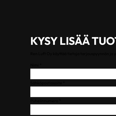
KYSY LISÄÄ TU
Ren Luft Oy käyttää tietoja tarjouspyynnön ja 
Nimi *
Sähköpostiosoite *
Puhelinnumero *