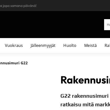
us jopa samana päivänä!
Vuokraus
Jälleenmyyjät
Huolto
Meistä
Ra
ennusimuri G22
Rakennusi
G22 rakennusimuri
ratkaisu mitä markki