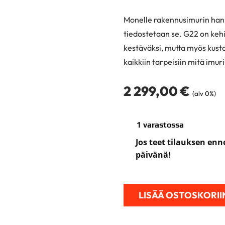
Monelle rakennusimurin hank
tiedostetaan se. G22 on kehi
kestäväksi, mutta myös kust
kaikkiin tarpeisiin mitä imuri
2 299,00
€
(alv 0%)
1 varastossa
Jos teet tilauksen en
päivänä!
LISÄÄ OSTOSKORII