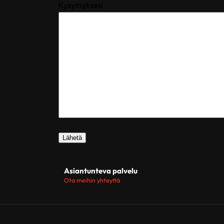
Kysymyksesi
Asiantunteva palvelu
Ota meihin yhteyttä