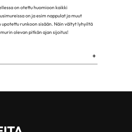
llessa on otettu huomioon kaikki
simureissa on ja esim nappulat ja muut
n upotettu runkoon sisään. Näin vältyt lyhyiltä
 imurin olevan pitkän ajan sijoitus!
+
EITA