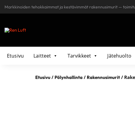
Markkinoiden tehokkaimmat ja kestävimmät rakennusimurit — toimit
Etusivu
Laitteet
Tarvikkeet
Jätehuolto
/
/
/ Rak
Etusivu
Pölynhallinta
Rakennusimurit