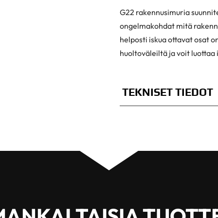
G22 rakennusimuria suunnite
ongelmakohdat mitä rakennu
helposti iskua ottavat osat o
huoltoväleiltä ja voit luottaa
TEKNISET TIEDOT
ANKALTAISIA TUOTT