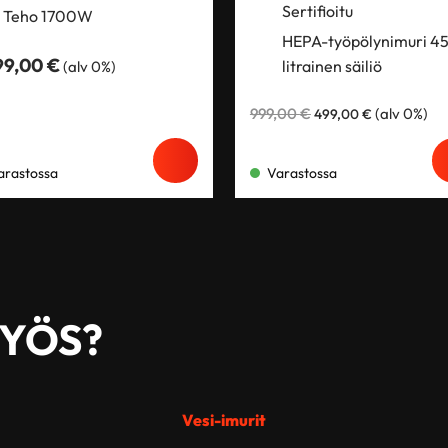
Sertifioitu
Teho 1700W
HEPA-työpölynimuri 45
99,00
€
litrainen säiliö
(alv 0%)
Alkuperäinen
Nykyinen
999,00
€
(alv 0%)
499,00
€
hinta
hinta
oli:
on:
999,00 €.
499,00 €.
arastossa
Varastossa
MYÖS?
Vesi-imurit