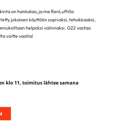
inta on hankalaa, ja me RenLuftilla
tetty jokaisen käyttöön sopivaksi, tehokkaaksi,
annuksiltaan helpoksi valinnaksi. G22 vastaa
lta voitte vaatia!
nen klo 11, toimitus lähtee samana
N