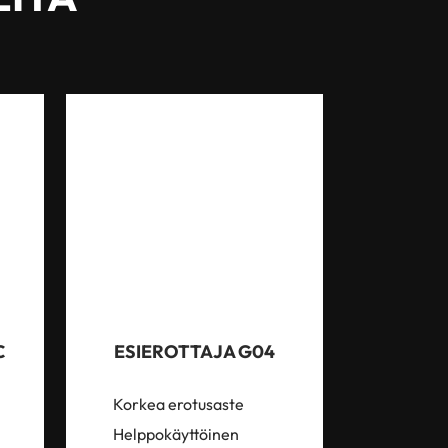
C
ESIEROTTAJA G04
Korkea erotusaste
Helppokäyttöinen