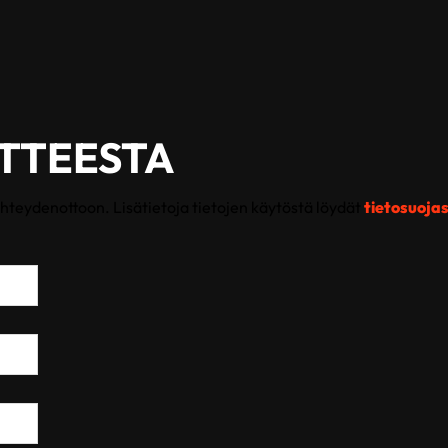
OTTEESTA
yhteydenottoon. Lisätietoja tietojen käytöstä löydät
tietosuoj