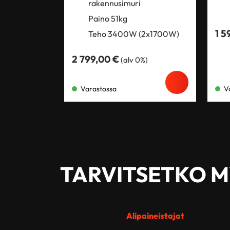
rakennusimuri
Paino 51kg
1 5
Teho 3400W (2x1700W)
2 799,00
€
(alv 0%)
Varastossa
V
TARVITSETKO 
Alipaineistajat