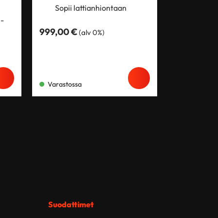
Sopii lattianhiontaan
-
999,00
€
(alv 0%)
Varastossa
Suodattimet