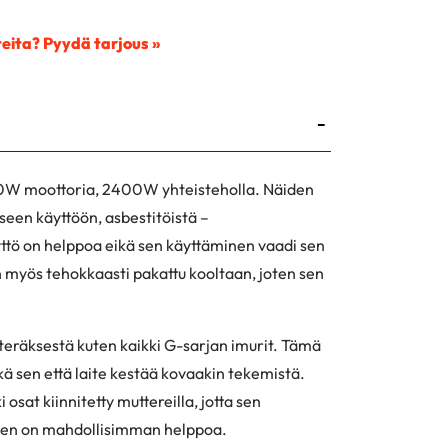
eita? Pyydä tarjous »
-
200W moottoria, 2400W yhteisteholla. Näiden
iseen käyttöön, asbestitöistä –
yttö on helppoa eikä sen käyttäminen vaadi sen
 myös tehokkaasti pakattu kooltaan, joten sen
teräksestä kuten kaikki G-sarjan imurit. Tämä
ekä sen että laite kestää kovaakin tekemistä.
 osat kiinnitetty muttereilla, jotta sen
nen on mahdollisimman helppoa.