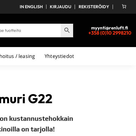
IN ENGLISH
KIRJAUDU
REKISTERÖIDY
myynti@renluft.fi
+358 (0)10 2998210
hoitus / leasing
Yhteystiedot
muri G22
 on kustannustehokkain
noilla on tarjolla!