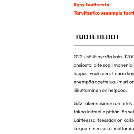
Kysy tuotteesta
Tarvitsetko useampia tuott
TUOTETIEDOT
G22 sisällä hyrrää kaksi 1
ansiosta laite sopii monenla
loppusiivoukseen. Imurin kä
enempää opettelua. Imuri on
liikuttaminen on helppoa.
G22 rakennusimuri on tehty 
takaa laitteelle pitkän iän s
Laitteessa itsessään on kaikki
korjaaminen sekä huoltami