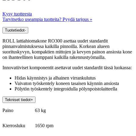
Kysy tuotteesta
Tarvitsetko useampia tuotteita? Pyydä tarjous »
Tuotetiedot
-
ROLL lattiahiomakone RO300 asettaa uudet standardit
pinnanvalmistuksessa kaikilla pinnoilla. Korkean alueen
suorituskyvyn, kompaktien mittojen ja kevyen painon ansiosta kone
on ihanteellinen kumppani kaikilla rakennustyömailla.
Innovatiiviset komponentit asettavat uudet standardit tässä luokassa:
Hidas käynnistys ja alhainen virrankulutus
Vaivaton työskentely koneen tasaisen käynnin ansiosta
Pölytön työskentely integroidulla pölynpoistolaitteella
Tekniset tiedot
+
Paino
63 kg
Kierrosluku
1650 rpm