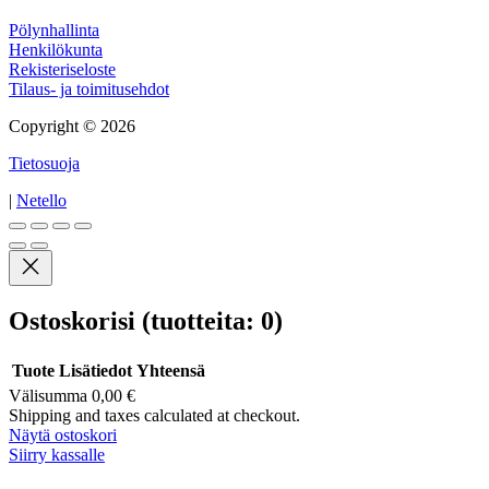
Muuta
Pölynhallinta
Henkilökunta
Rekisteriseloste
Tilaus- ja toimitusehdot
Copyright © 2026
Tietosuoja
|
Netello
Ostoskorisi
(tuotteita: 0)
Tuote
Lisätiedot
Yhteensä
Välisumma
0,00 €
Tuotteet
Shipping and taxes calculated at checkout.
Näytä ostoskori
ostoskorissa
Siirry kassalle