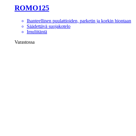
ROMO125
Ihanteellinen puulattioiden, parketin ja korkin hiontaan
Säädettävä suojakotelo
Imuliitäntä
Varastossa