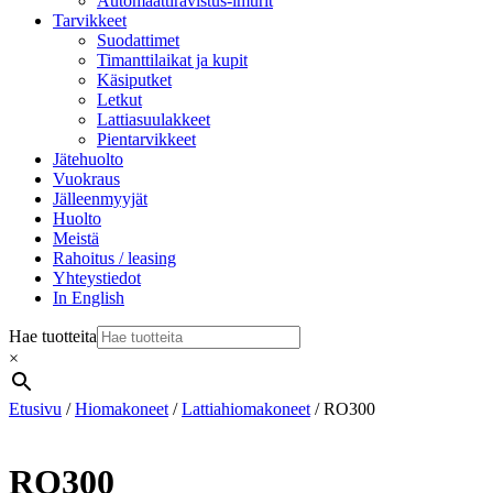
Automaattiravistus-imurit
Tarvikkeet
Suodattimet
Timanttilaikat ja kupit
Käsiputket
Letkut
Lattiasuulakkeet
Pientarvikkeet
Jätehuolto
Vuokraus
Jälleenmyyjät
Huolto
Meistä
Rahoitus / leasing
Yhteystiedot
In English
Hae tuotteita
×
Etusivu
/
Hiomakoneet
/
Lattiahiomakoneet
/ RO300
RO300