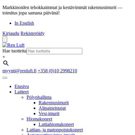
Markkinoiden tehokkaimmat ja kestävimmät rakennusimurit —
toimitus jopa samana päivänä!
In English
Kirjaudu
Rekisteröidy
Hae tuotteita
×
myynti@renluft.fi
+358 (0)10 2998210
Etusivu
Laitteet
Pölynhallinta
Rakennusimurit
Alipaineistajat
Vesi-imurit
Hiomakoneet
Lattiahiomakoneet
Lattian- ja matonpoistokoneet