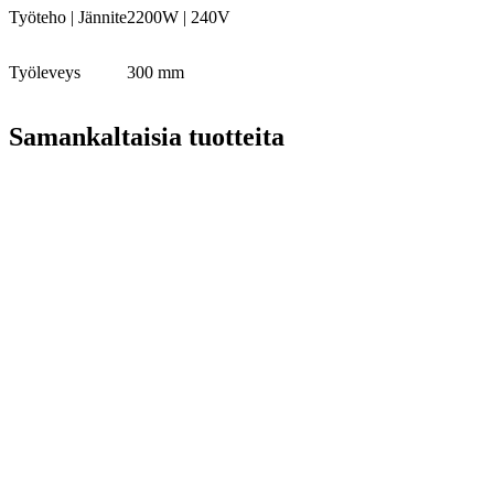
Työteho | Jännite
2200W | 240V
Työleveys
300 mm
Samankaltaisia tuotteita