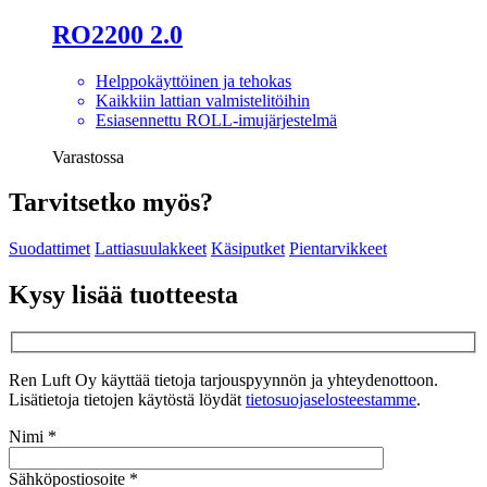
RO2200 2.0
Helppokäyttöinen ja tehokas
Kaikkiin lattian valmistelitöihin
Esiasennettu ROLL-imujärjestelmä
Varastossa
Tarvitsetko myös?
Suodattimet
Lattiasuulakkeet
Käsiputket
Pientarvikkeet
Kysy lisää tuotteesta
Ren Luft Oy käyttää tietoja tarjouspyynnön ja yhteydenottoon.
Lisätietoja tietojen käytöstä löydät
tietosuojaselosteestamme
.
Nimi *
Sähköpostiosoite *