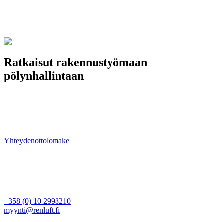
Ratkaisut rakennustyömaan
pölynhallintaan
Meiltä löydät laitteet tehokkaaseen ja vaativaan pölynhallintaan.
Ongelmanratkaisu ja kokonaisvaltainen projektinhallinta ovat
vahvuuksiamme — ota yhteyttä ja kysy lisää tuotteistamme tai
palveluistamme.
Yhteydenottolomake
Ren Luft Oy
Rajamaankaari 16 A
02970 Espoo
Myynti
+358 (0) 10 2998210
myynti@renluft.fi