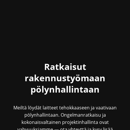
Ratkaisut
rakennustyömaan
pölynhallintaan
Meiltä löydät laitteet tehokkaaseen ja vaativaan
pölynhallintaan. Ongelmanratkaisu ja
kokonaisvaltainen projektinhallinta ovat
vahvuuksiamme — ota yhteyttä ja kysy lisää