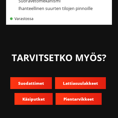
Suoravetomekanismi
Ihanteellinen suurten tilojen pinnoille
Varastossa
TARVITSETKO MYÖS?
Suodattimet
Lattiasuulakkeet
Käsiputket
Pientarvikkeet