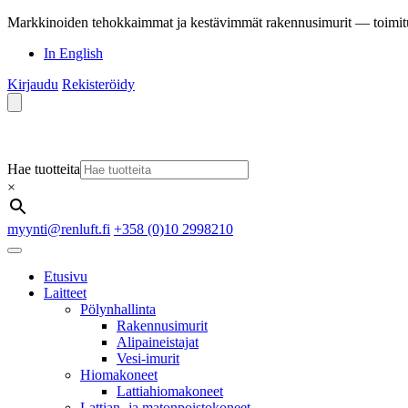
Markkinoiden tehokkaimmat ja kestävimmät rakennusimurit — toimit
In English
Kirjaudu
Rekisteröidy
Hae tuotteita
×
myynti@renluft.fi
+358 (0)10 2998210
Etusivu
Laitteet
Pölynhallinta
Rakennusimurit
Alipaineistajat
Vesi-imurit
Hiomakoneet
Lattiahiomakoneet
Lattian- ja matonpoistokoneet