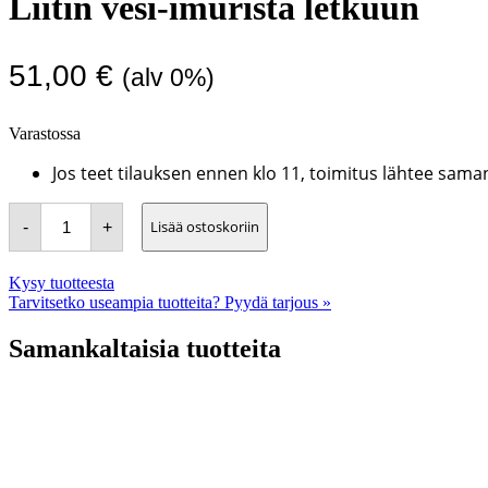
Liitin vesi-imurista letkuun
51,00
€
(alv 0%)
Varastossa
Jos teet tilauksen ennen klo 11, toimitus lähtee sama
Liitin
Lisää ostoskoriin
-
+
vesi-
imurista
letkuun
määrä
Kysy tuotteesta
Tarvitsetko useampia tuotteita? Pyydä tarjous »
Samankaltaisia tuotteita