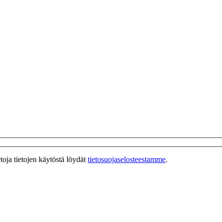
toja tietojen käytöstä löydät
tietosuojaselosteestamme
.