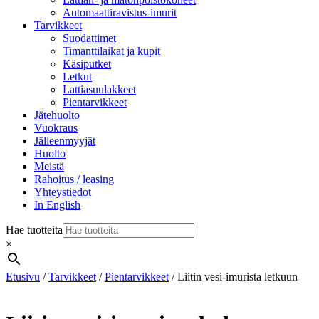
Automaattiravistus-imurit
Tarvikkeet
Suodattimet
Timanttilaikat ja kupit
Käsiputket
Letkut
Lattiasuulakkeet
Pientarvikkeet
Jätehuolto
Vuokraus
Jälleenmyyjät
Huolto
Meistä
Rahoitus / leasing
Yhteystiedot
In English
Hae tuotteita
×
Etusivu
/
Tarvikkeet
/
Pientarvikkeet
/ Liitin vesi-imurista letkuun