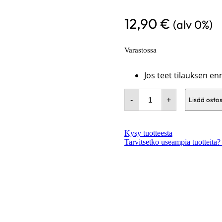
12,90
€
(alv 0%)
Varastossa
Jos teet tilauksen e
Letku
-
+
38mm
Lisää ostos
antistaattinen/metri
määrä
Kysy tuotteesta
Tarvitsetko useampia tuotteita?