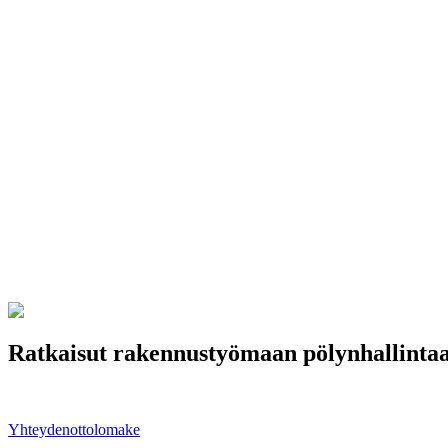
Ratkaisut rakennustyömaan pölynhallinta
Meiltä löydät laitteet tehokkaaseen ja vaativaan pölynhallintaan. Ong
Yhteydenottolomake