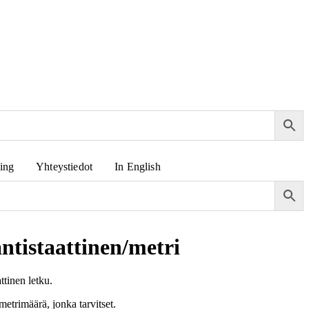
sing
Yhteystiedot
In English
tistaattinen/metri
tinen letku.
 metrimäärä, jonka tarvitset.