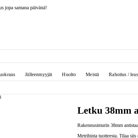
us jopa samana päivänä!
uokraus
Jälleenmyyjät
Huolto
Meistä
Rahoitus / lea
i
Letku 38mm an
Rakennusimurin 38mm antistaat
Metrihinta tuotteesta. Tilaa siis