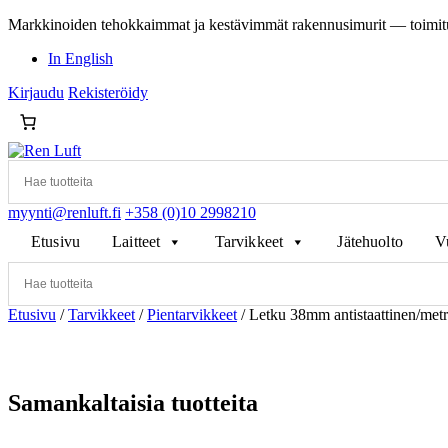
Markkinoiden tehokkaimmat ja kestävimmät rakennusimurit — toimit
In English
Kirjaudu
Rekisteröidy
myynti@renluft.fi
+358 (0)10 2998210
Etusivu
Laitteet
Tarvikkeet
Jätehuolto
V
Etusivu
/
Tarvikkeet
/
Pientarvikkeet
/ Letku 38mm antistaattinen/metr
Samankaltaisia tuotteita