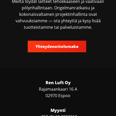
Meiltä löydät laitteet tehokkaaseen ja vaativaan
pölynhallintaan. Ongelmanratkaisu ja
kokonaisvaltainen projektinhallinta ovat
vahvuuksiamme — ota yhteyttä ja kysy lisää
tuotteistamme tai palveluistamme.
Yhteydenottolomake
Ren Luft Oy
Rajamaankaari 16 A
02970 Espoo
Myynti