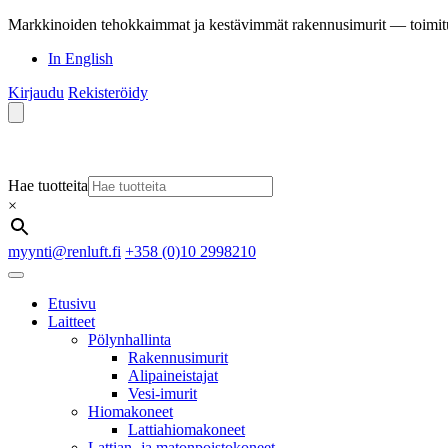
Markkinoiden tehokkaimmat ja kestävimmät rakennusimurit — toimit
In English
Kirjaudu
Rekisteröidy
Hae tuotteita
×
myynti@renluft.fi
+358 (0)10 2998210
Etusivu
Laitteet
Pölynhallinta
Rakennusimurit
Alipaineistajat
Vesi-imurit
Hiomakoneet
Lattiahiomakoneet
Lattian- ja matonpoistokoneet