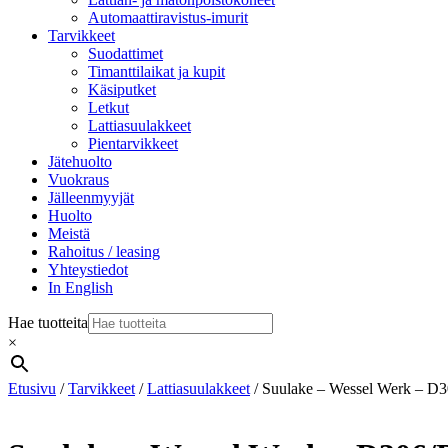
Automaattiravistus-imurit
Tarvikkeet
Suodattimet
Timanttilaikat ja kupit
Käsiputket
Letkut
Lattiasuulakkeet
Pientarvikkeet
Jätehuolto
Vuokraus
Jälleenmyyjät
Huolto
Meistä
Rahoitus / leasing
Yhteystiedot
In English
Hae tuotteita
×
Etusivu
/
Tarvikkeet
/
Lattiasuulakkeet
/ Suulake – Wessel Werk – 