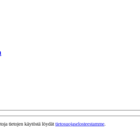
m
toja tietojen käytöstä löydät
tietosuojaselosteestamme
.