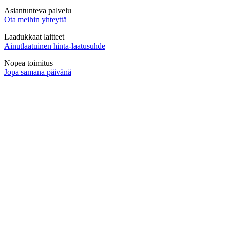
Asiantunteva palvelu
Ota meihin yhteyttä
Laadukkaat laitteet
Ainutlaatuinen hinta-laatusuhde
Nopea toimitus
Jopa samana päivänä