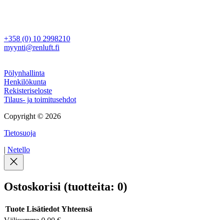
Rajamaankaari 16 A
02970 Espoo
Myynti
+358 (0) 10 2998210
myynti@renluft.fi
Muuta
Pölynhallinta
Henkilökunta
Rekisteriseloste
Tilaus- ja toimitusehdot
Copyright © 2026
Tietosuoja
|
Netello
Ostoskorisi
(tuotteita: 0)
Tuote
Lisätiedot
Yhteensä