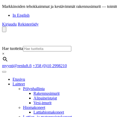
Markkinoiden tehokkaimmat ja kestävimmät rakennusimurit — toimit
In English
Kirjaudu
Rekisteröidy
Hae tuotteita
×
myynti@renluft.fi
+358 (0)10 2998210
Etusivu
Laitteet
Pölynhallinta
Rakennusimurit
Alipaineistajat
Vesi-imurit
Hiomakoneet
Lattiahiomakoneet
Lattian- ja matonpoistokoneet