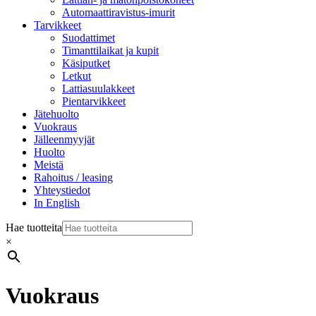
Automaattiravistus-imurit
Tarvikkeet
Suodattimet
Timanttilaikat ja kupit
Käsiputket
Letkut
Lattiasuulakkeet
Pientarvikkeet
Jätehuolto
Vuokraus
Jälleenmyyjät
Huolto
Meistä
Rahoitus / leasing
Yhteystiedot
In English
Hae tuotteita
×
Vuokraus