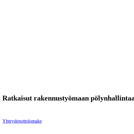
Ratkaisut rakennustyömaan pölynhallinta
Meiltä löydät laitteet tehokkaaseen ja vaativaan pölynhallintaan. Ong
Yhteydenottolomake
Ren Luft Oy