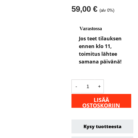
59,00
€
(alv 0%)
Varastossa
Jos teet tilauksen
ennen klo 11,
toimitus lähtee
samana päivänä!
Longostand
-
+
-
MIDI
säkki
LISÄÄ
strong
OSTOSKORIIN
määrä
Kysy tuotteesta