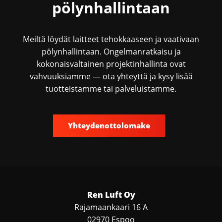
pölynhallintaan
Meiltä löydät laitteet tehokkaaseen ja vaativaan
pölynhallintaan. Ongelmanratkaisu ja
kokonaisvaltainen projektinhallinta ovat
vahvuuksiamme — ota yhteyttä ja kysy lisää
tuotteistamme tai palveluistamme.
Yhteydenottolomake
Ren Luft Oy
Rajamaankaari 16 A
02970 Espoo