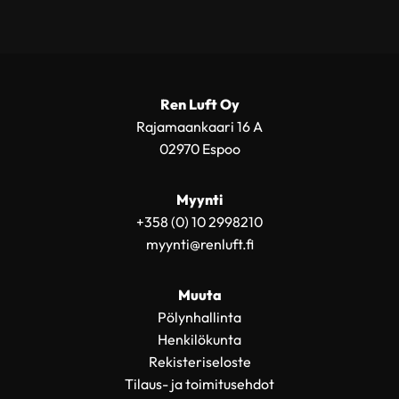
Ren Luft Oy
Rajamaankaari 16 A
02970 Espoo
Myynti
+358 (0) 10 2998210
myynti@renluft.fi
Muuta
Pölynhallinta
Henkilökunta
Rekisteriseloste
Tilaus- ja toimitusehdot