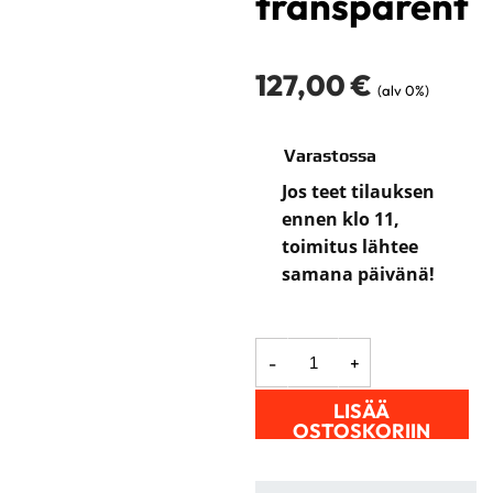
transparent
127,00
€
(alv 0%)
Varastossa
Jos teet tilauksen
ennen klo 11,
toimitus lähtee
samana päivänä!
Longostand
-
-
+
MAXI
säkki
LISÄÄ
x-
OSTOSKORIIN
strong
transparent
määrä