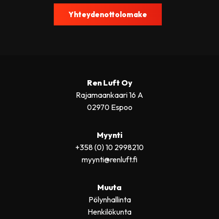
Yhteydenottolomake
Ren Luft Oy
Rajamaankaari 16 A
02970 Espoo
Myynti
+358 (0) 10 2998210
myynti@renluft.fi
Muuta
Pölynhallinta
Henkilökunta