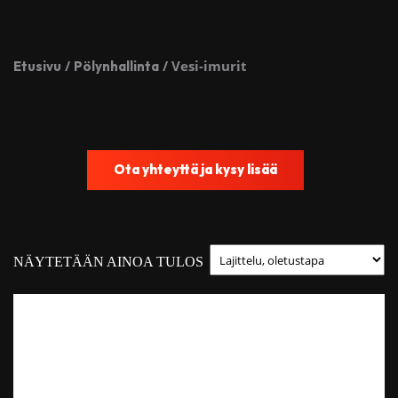
/
/ Vesi-imurit
Etusivu
Pölynhallinta
Ota yhteyttä ja kysy lisää
NÄYTETÄÄN AINOA TULOS