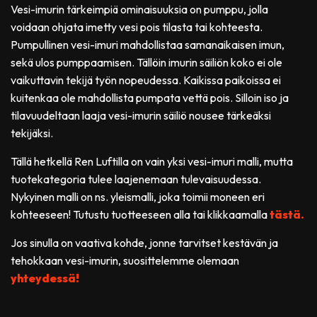
Vesi-imurin tärkeimpiä ominaisuuksia on pumppu, jolla
voidaan ohjata imetty vesi pois tilasta tai kohteesta.
Pumpullinen vesi-imuri mahdollistaa samanaikaisen imun,
sekä ulos pumppaamisen. Tällöin imurin säiliön koko ei ole
vaikuttavin tekijä työn nopeudessa. Kaikissa paikoissa ei
kuitenkaa ole mahdollista pumpata vettä pois. Silloin iso ja
tilavuudeltaan laaja vesi-imurin säiliö nousee tärkeäksi
tekijäksi.
Tällä hetkellä Ren Luftilla on vain yksi vesi-imuri malli, mutta
tuotekategoria tulee laajenemaan tulevaisuudessa.
Nykyinen malli on ns. yleismalli, joka toimii moneen eri
kohteeseen! Tutustu tuotteeseen alla tai klikkaamalla
tästä.
Jos sinulla on vaativa kohde, jonne tarvitset kestävän ja
tehokkaan vesi-imurin, suosittelemme olemaan
yhteydessä!