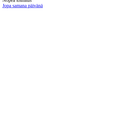
Nopea toimitus
Jopa samana päivänä