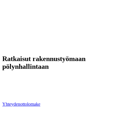
Ratkaisut rakennustyömaan
pölynhallintaan
Meiltä löydät laitteet tehokkaaseen ja vaativaan pölynhallintaan.
Ongelmanratkaisu ja kokonaisvaltainen projektinhallinta ovat
vahvuuksiamme — ota yhteyttä ja kysy lisää tuotteistamme tai
palveluistamme.
Yhteydenottolomake
Ren Luft Oy
Rajamaankaari 16 A
02970 Espoo