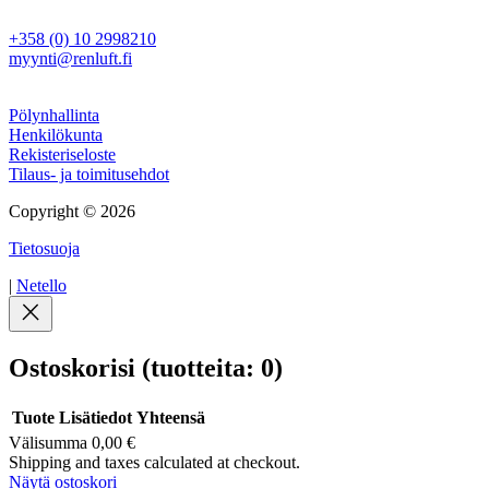
Myynti
+358 (0) 10 2998210
myynti@renluft.fi
Muuta
Pölynhallinta
Henkilökunta
Rekisteriseloste
Tilaus- ja toimitusehdot
Copyright © 2026
Tietosuoja
|
Netello
Ostoskorisi
(tuotteita: 0)
Tuote
Lisätiedot
Yhteensä
Välisumma
0,00 €
Tuotteet
Shipping and taxes calculated at checkout.
Näytä ostoskori