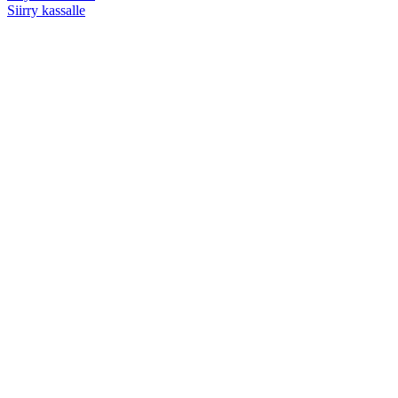
ostoskorissa
Siirry kassalle