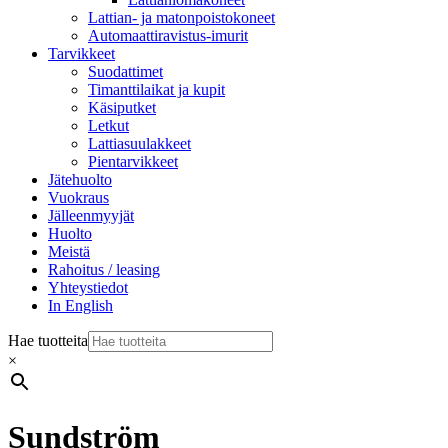
Lattian- ja matonpoistokoneet
Automaattiravistus-imurit
Tarvikkeet
Suodattimet
Timanttilaikat ja kupit
Käsiputket
Letkut
Lattiasuulakkeet
Pientarvikkeet
Jätehuolto
Vuokraus
Jälleenmyyjät
Huolto
Meistä
Rahoitus / leasing
Yhteystiedot
In English
Hae tuotteita
×
Sundström