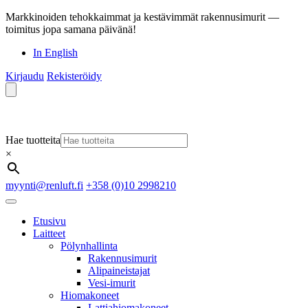
Markkinoiden tehokkaimmat ja kestävimmät rakennusimurit —
toimitus jopa samana päivänä!
In English
Kirjaudu
Rekisteröidy
Hae tuotteita
×
myynti@renluft.fi
+358 (0)10 2998210
Etusivu
Laitteet
Pölynhallinta
Rakennusimurit
Alipaineistajat
Vesi-imurit
Hiomakoneet
Lattiahiomakoneet