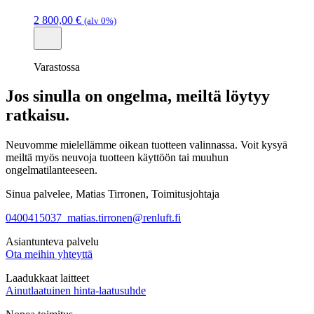
2 800,00
€
(alv 0%)
Varastossa
Jos sinulla on ongelma, meiltä löytyy
ratkaisu.
Neuvomme mielellämme oikean tuotteen valinnassa. Voit kysyä
meiltä myös neuvoja tuotteen käyttöön tai muuhun
ongelmatilanteeseen.
Sinua palvelee, Matias Tirronen, Toimitusjohtaja
0400415037
matias.tirronen@renluft.fi
Asiantunteva palvelu
Ota meihin yhteyttä
Laadukkaat laitteet
Ainutlaatuinen hinta-laatusuhde