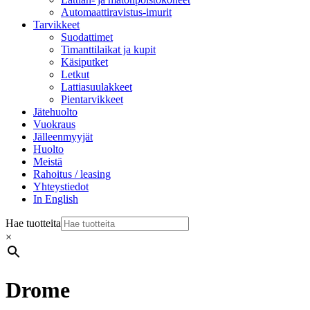
Automaattiravistus-imurit
Tarvikkeet
Suodattimet
Timanttilaikat ja kupit
Käsiputket
Letkut
Lattiasuulakkeet
Pientarvikkeet
Jätehuolto
Vuokraus
Jälleenmyyjät
Huolto
Meistä
Rahoitus / leasing
Yhteystiedot
In English
Hae tuotteita
×
Drome