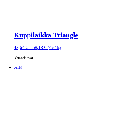
Kuppilaikka Triangle
Hintaluokka:
43,64
€
–
58,18
€
(alv 0%)
43,64 €
Varastossa
-
58,18 €
Ale!