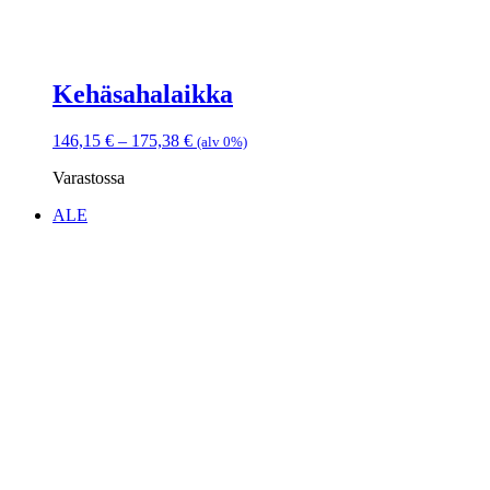
Kehäsahalaikka
Hintaluokka:
146,15
€
–
175,38
€
(alv 0%)
146,15 €
Varastossa
-
175,38 €
ALE