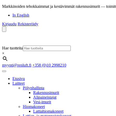
Markkinoiden tehokkaimmat ja kestävimmät rakennusimurit — toimit
In English
Kirjaudu
Rekisteröidy
Hae tuotteita
×
myynti@renluft.fi
+358 (0)10 2998210
Etusivu
Laitteet
Pölynhallinta
Rakennusimurit
Alipaineistajat
Vesi-imurit
Hiomakoneet
Lattiahiomakoneet
Lattian- ja matonpoistokoneet